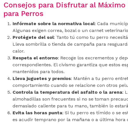
Consejos para Disfrutar al Máximo
para Perros
Infórmate sobre la normativa local
: Cada municip
Algunas exigen correa, bozal o un carnet veterinario
Protégete del sol
: Tanto tú como tu perro necesitá
Lleva sombrilla o tienda de campaña para resguard
calor.
Respeta el entorno
: Recoge los excrementos y depo
correspondientes. El civismo garantiza que estos esp
mantenidos para todos.
Lleva juguetes y premios
: Mantén a tu perro entre
comportamiento cuando se relacione con otros pelu
Controla la temperatura del asfalto o la arena
: 
almohadillas son frecuentes si no se toman precauci
demasiado caliente para tu mano, también lo estará
Evita las horas punta
: Si tu perro es tímido o se es
es acudir temprano por la mañana o a última hora d