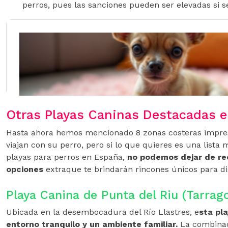
perros, pues las sanciones pueden ser elevadas si 
Otras Playas Caninas Destacadas 
Hasta ahora hemos mencionado 8 zonas costeras impres
viajan con su perro, pero si lo que quieres es una lista
playas para perros en España,
no podemos dejar de r
opciones
extraque te brindarán rincones únicos para di
Playa Canina de Punta del Riu (Tarrag
Ubicada en la desembocadura del Río Llastres, e
sta pl
entorno tranquilo y un ambiente familiar.
La combinac