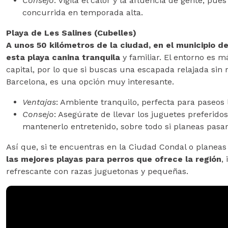
Consejo
: Vigila el calor y la afluencia de gente, pu
concurrida en temporada alta.
Playa de Les Salines (Cubelles)
A unos 50 kilómetros de la ciudad, en el municipio 
esta playa canina tranquila
y familiar. El entorno es má
capital, por lo que si buscas una escapada relajada sin 
Barcelona, es una opción muy interesante.
Ventajas
: Ambiente tranquilo, perfecta para paseos 
Consejo
: Asegúrate de llevar los juguetes preferido
mantenerlo entretenido, sobre todo si planeas pasar 
Así que, si te encuentras en la Ciudad Condal o planeas 
las mejores playas para perros que ofrece la región
,
refrescante con razas juguetonas y pequeñas.